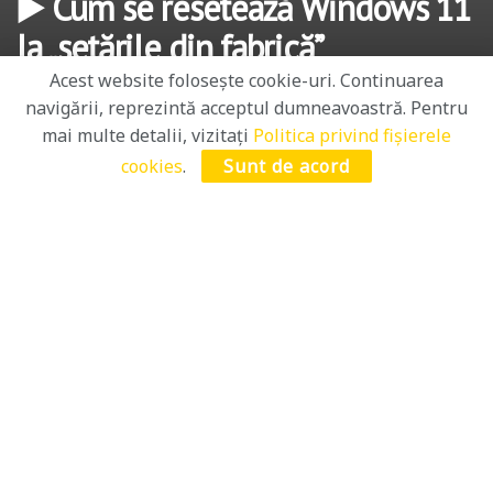
▶️ Cum se resetează Windows 11
la „setările din fabrică”
Acest website folosește cookie-uri. Continuarea
de
Mihail Ștefano
12 decembrie 2021
navigării, reprezintă acceptul dumneavoastră. Pentru
mai multe detalii, vizitați
Politica privind fișierele
Timp de lectură: 3 mins timp de lectură
cookies
.
Sunt de acord
PUBLICITATE
Salutare! În acest tutorial video, vă voi