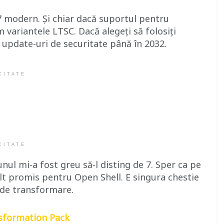
 modern. Și chiar dacă suportul pentru
 variantele LTSC. Dacă alegeți să folosiți
update-uri de securitate până în 2032.
CITATE
CITATE
nul mi-a fost greu să-l disting de 7. Sper ca pe
ult promis pentru Open Shell. E singura chestie
 de transformare.
sformation Pack