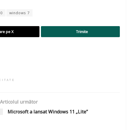
10
windows 7
are pe X
Trimite
CITATE
Articolul următor
Microsoft a lansat Windows 11 „Lite”