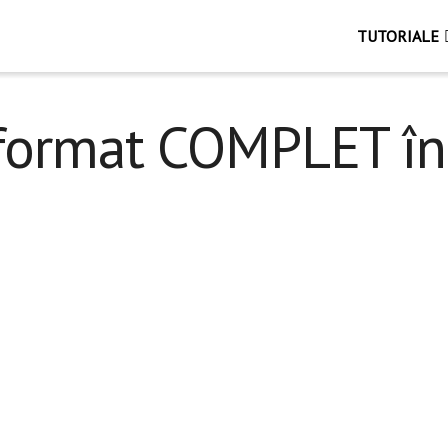
TUTORIALE
format COMPLET î