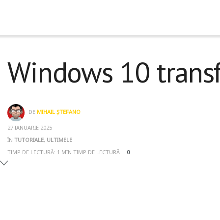
Windows 10 trans
DE
MIHAIL ȘTEFANO
27 IANUARIE 2025
ÎN
TUTORIALE
,
ULTIMELE
TIMP DE LECTURĂ: 1 MIN TIMP DE LECTURĂ
0