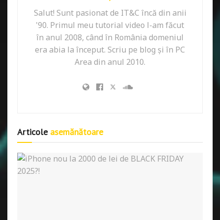
Salut! Sunt pasionat de IT&C încă din anii
'90. Primul meu tutorial video l-am făcut
în anul 2008, când în România domeniul
era abia la început. Scriu pe blog și în PC
Area din anul 2010.
Articole
asemănătoare