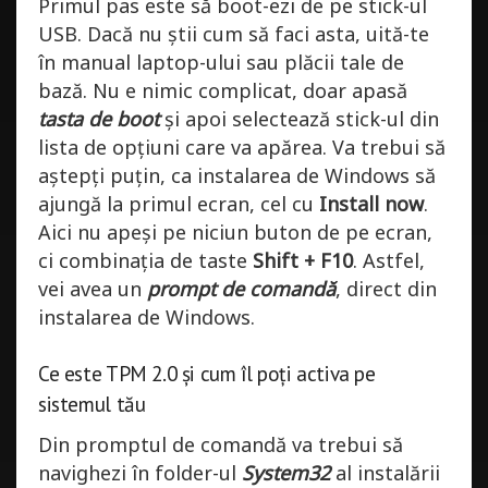
Primul pas este să boot-ezi de pe stick-ul
USB. Dacă nu știi cum să faci asta, uită-te
în manual laptop-ului sau plăcii tale de
bază. Nu e nimic complicat, doar apasă
tasta de boot
și apoi selectează stick-ul din
lista de opțiuni care va apărea. Va trebui să
aștepți puțin, ca instalarea de Windows să
ajungă la primul ecran, cel cu
Install now
.
Aici nu apeși pe niciun buton de pe ecran,
ci combinația de taste
Shift + F10
. Astfel,
vei avea un
prompt de comandă
, direct din
instalarea de Windows.
Ce este TPM 2.0 și cum îl poți activa pe
sistemul tău
Din promptul de comandă va trebui să
navighezi în folder-ul
System32
al instalării