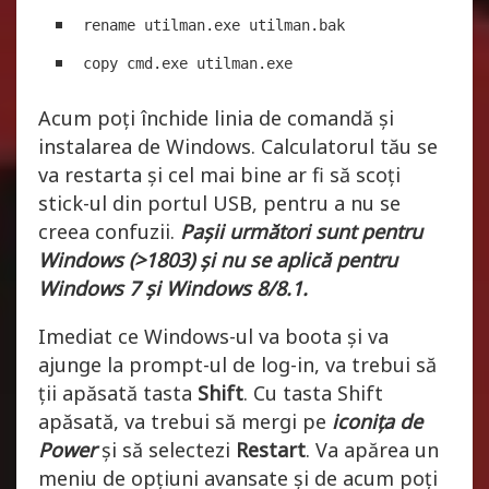
rename utilman.exe utilman.bak
copy cmd.exe utilman.exe
Acum poți închide linia de comandă și
instalarea de Windows. Calculatorul tău se
va restarta și cel mai bine ar fi să scoți
stick-ul din portul USB, pentru a nu se
creea confuzii.
Pașii următori sunt pentru
Windows (>1803) și nu se aplică pentru
Windows 7 și Windows 8/8.1.
Imediat ce Windows-ul va boota și va
ajunge la prompt-ul de log-in, va trebui să
ții apăsată tasta
Shift
. Cu tasta Shift
apăsată, va trebui să mergi pe
iconița de
Power
și să selectezi
Restart
. Va apărea un
meniu de opțiuni avansate și de acum poți