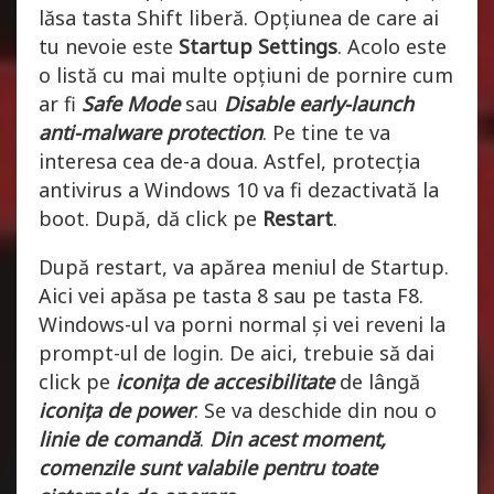
lăsa tasta Shift liberă. Opțiunea de care ai
tu nevoie este
Startup Settings
. Acolo este
o listă cu mai multe opțiuni de pornire cum
ar fi
Safe Mode
sau
Disable early-launch
anti-malware protection
. Pe tine te va
interesa cea de-a doua. Astfel, protecția
antivirus a Windows 10 va fi dezactivată la
boot. După, dă click pe
Restart
.
După restart, va apărea meniul de Startup.
Aici vei apăsa pe tasta 8 sau pe tasta F8.
Windows-ul va porni normal și vei reveni la
prompt-ul de login. De aici, trebuie să dai
click pe
iconița de accesibilitate
de lângă
iconița de power
. Se va deschide din nou o
linie de comandă
.
Din acest moment,
comenzile sunt valabile pentru toate